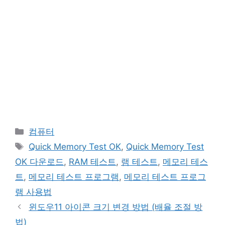
카
컴퓨터
테
태
Quick Memory Test OK
,
Quick Memory Test
고
그
OK 다운로드
,
RAM 테스트
,
램 테스트
,
메모리 테스
리
트
,
메모리 테스트 프로그램
,
메모리 테스트 프로그
램 사용법
윈도우11 아이콘 크기 변경 방법 (배율 조절 방
법)