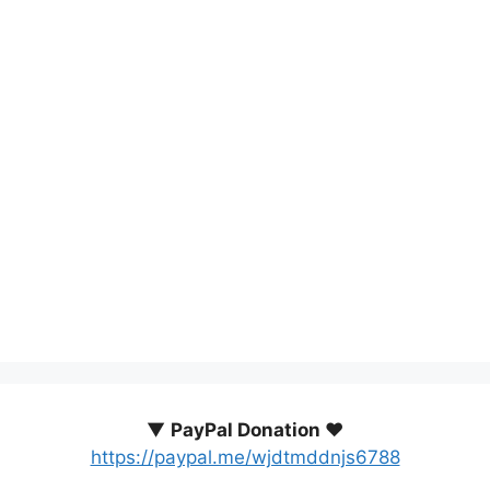
▼
PayPal Donation ♥️
https://paypal.me/wjdtmddnjs6788