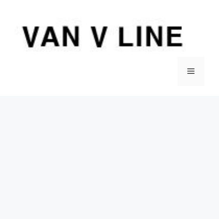
컨
텐
츠
로
건
너
메
뛰
기
뉴