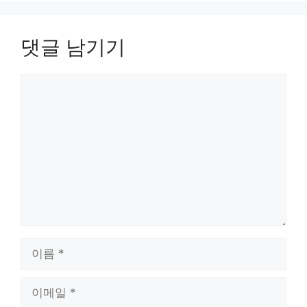
댓글 남기기
댓
글
이
름
이
메