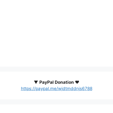
▼
PayPal Donation ♥️
https://paypal.me/wjdtmddnjs6788