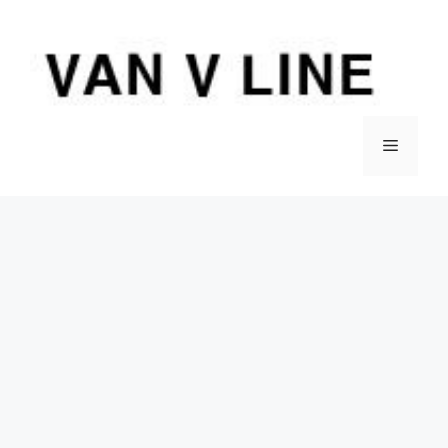
컨
텐
츠
로
건
너
메
뛰
기
뉴