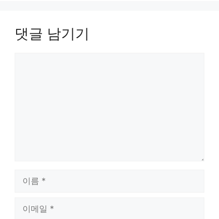
댓글 남기기
댓
글
이
름
이
메