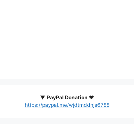
▼
PayPal Donation ♥️
https://paypal.me/wjdtmddnjs6788