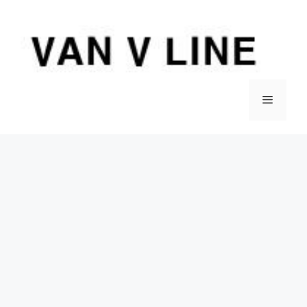
컨
텐
츠
로
건
너
메
뛰
기
뉴