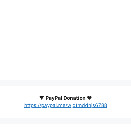
▼
PayPal Donation ♥️
https://paypal.me/wjdtmddnjs6788