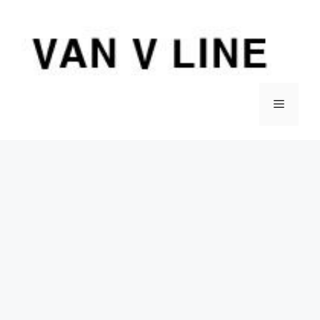
컨
텐
츠
로
건
너
메
뛰
기
뉴