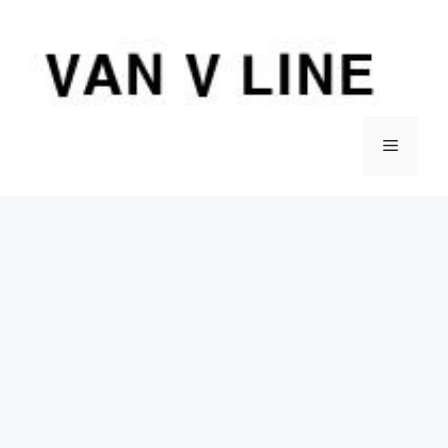
컨
텐
츠
로
건
너
메
뛰
기
뉴