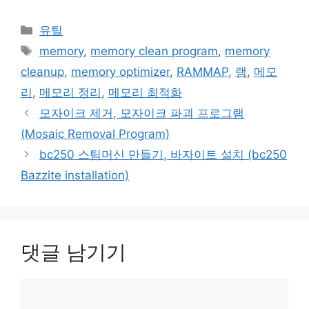
카
유틸
테
태
memory
,
memory clean program
,
memory
고
그
cleanup
,
memory optimizer
,
RAMMAP
,
램
,
메모
리
리
,
메모리 정리
,
메모리 최적화
모자이크 제거, 모자이크 파괴 프로그램
(Mosaic Removal Program)
bc250 스팀머신 만들기, 바자이트 설치 (bc250
Bazzite installation)
댓글 남기기
댓
글