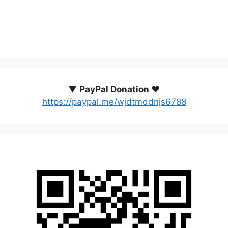
▼
PayPal Donation ♥️
https://paypal.me/wjdtmddnjs6788